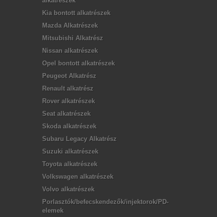
alkatrészek
Kia bontott alkatrészek
Mazda Alkatrészek
Mitsubishi Alkatrész
Nissan alkatrészek
Opel bontott alkatrészek
Peugeot Alkatrész
Renault alkatrész
Rover alkatrészek
Seat alkatrészek
Skoda alkatrészek
Subaru Legacy Alkatrész
Suzuki alkatrészek
Toyota alkatrészek
Volkswagen alkatrészek
Volvo alkatrészek
Porlasztók/befecskendezők/injektorok/PD-
elemek