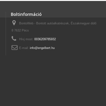
Boltinformáció
BontoWeb - Bontott autóalkatrészek, Északmegyer dülő
8 7632 Pécs
Hívj most:
0036209785932
E-mail:
info@engelbert.hu