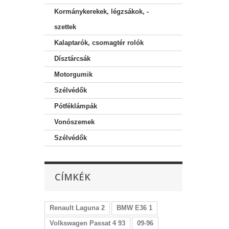
Kormánykerekek, légzsákok, -
szettek
Kalaptarók, csomagtér rolók
Dísztárcsák
Motorgumik
Szélvédők
Pótféklámpák
Vonószemek
Szélvédők
CÍMKÉK
Renault Laguna 2
BMW E36 1
Volkswagen Passat 4 93
09-96