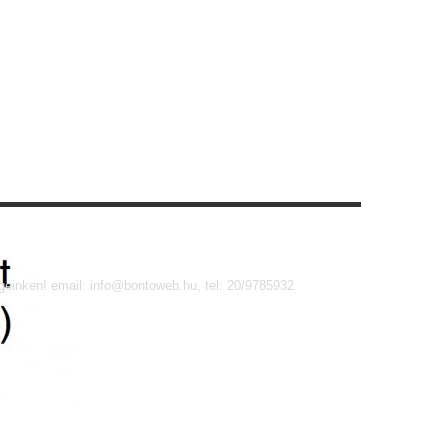
égeinken! email: info@bontoweb.hu, tel: 20/9785932