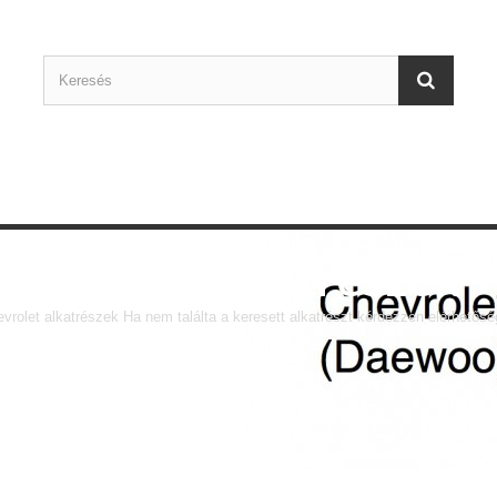
Chevrolet alkatrészek
vrolet alkatrészek Ha nem találta a keresett alkatrészt kérdezzen elérhetős