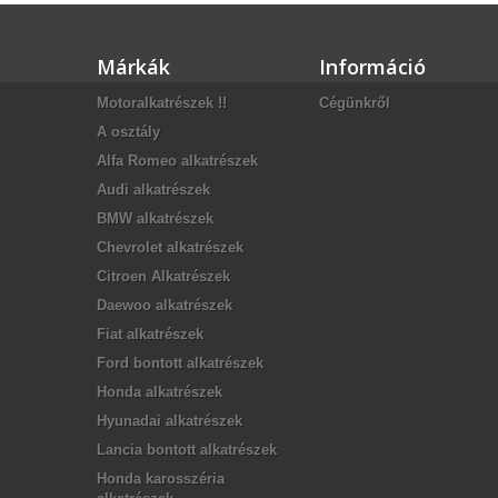
Márkák
Információ
Motoralkatrészek !!
Cégünkről
A osztály
Alfa Romeo alkatrészek
Audi alkatrészek
BMW alkatrészek
Chevrolet alkatrészek
Citroen Alkatrészek
Daewoo alkatrészek
Fiat alkatrészek
Ford bontott alkatrészek
Honda alkatrészek
Hyunadai alkatrészek
Lancia bontott alkatrészek
Honda karosszéria