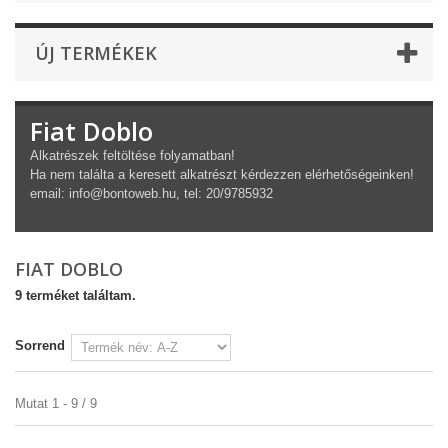
ÚJ TERMÉKEK
Fiat Doblo
Alkatrészek feltöltése folyamatban!
Ha nem találta a keresett alkatrészt kérdezzen elérhetőségeinken!
email: info@bontoweb.hu, tel: 20/9785932
FIAT DOBLO
9 terméket találtam.
Sorrend
Mutat 1 - 9 / 9