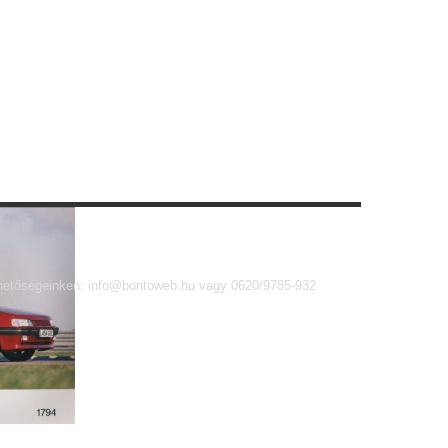
érhetőségeinken: info@bontoweb.hu vagy 0620/9785-932