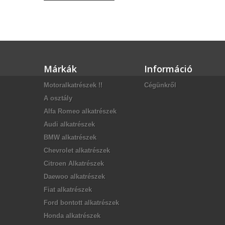
Márkák
Információ
Motoralkatrészek !!
Cégünkről
A osztály
Alfa Romeo alkatrészek
Audi alkatrészek
BMW alkatrészek
Chevrolet alkatrészek
Citroen Alkatrészek
Daewoo alkatrészek
Fiat alkatrészek
Ford bontott alkatrészek
Honda alkatrészek