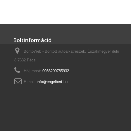
Boltinformáció
BontoWeb - Bontott autóalkatrészek, Északmegyer dülő
8 7632 Pécs
Hívj most:
0036209785932
E-mail:
info@engelbert.hu