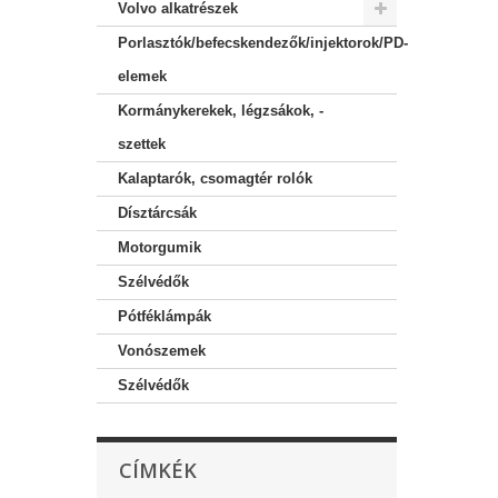
Volvo alkatrészek
Porlasztók/befecskendezők/injektorok/PD-
elemek
Kormánykerekek, légzsákok, -
szettek
Kalaptarók, csomagtér rolók
Dísztárcsák
Motorgumik
Szélvédők
Pótféklámpák
Vonószemek
Szélvédők
CÍMKÉK