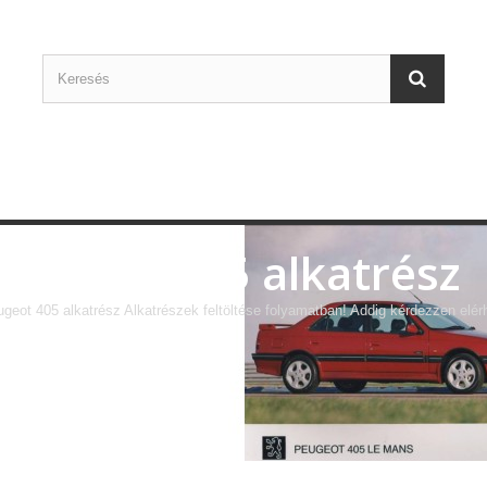
Peugeot 405 alkatrész
geot 405 alkatrész Alkatrészek feltöltése folyamatban! Addig kérdezzen el