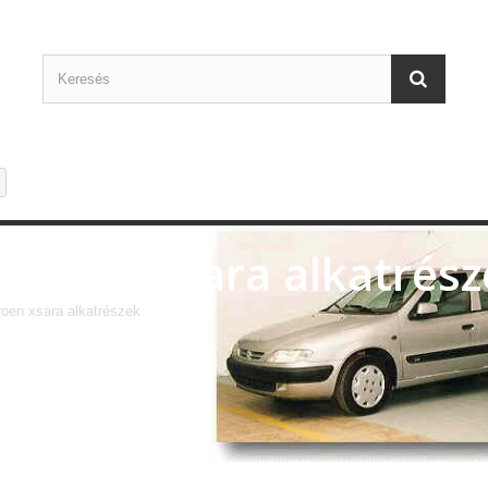
Citroen xsara alkatrés
roen xsara alkatrészek