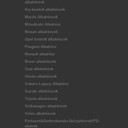
alkatrészek
Kia bontott alkatrészek
Mazda Alkatrészek
Mitsubishi Alkatrész
Nissan alkatrészek
Opel bontott alkatrészek
Peugeot Alkatrész
Renault alkatrész
Rover alkatrészek
Seat alkatrészek
Skoda alkatrészek
Subaru Legacy Alkatrész
Suzuki alkatrészek
Toyota alkatrészek
Volkswagen alkatrészek
Volvo alkatrészek
Porlasztók/befecskendezők/injektorok/PD-
elemek