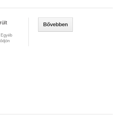
rült
Bővebben
. Egyéb
lődjön