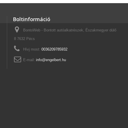
Boltinformáció
BontoWeb - Bontott autóalkatrészek, Északmegyer dülő
8 7632 Pécs
Hívj most:
0036209785932
E-mail:
info@engelbert.hu