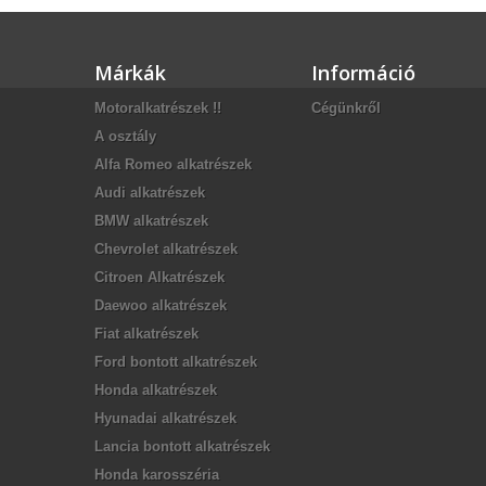
Márkák
Információ
Motoralkatrészek !!
Cégünkről
A osztály
Alfa Romeo alkatrészek
Audi alkatrészek
BMW alkatrészek
Chevrolet alkatrészek
Citroen Alkatrészek
Daewoo alkatrészek
Fiat alkatrészek
Ford bontott alkatrészek
Honda alkatrészek
Hyunadai alkatrészek
Lancia bontott alkatrészek
Honda karosszéria