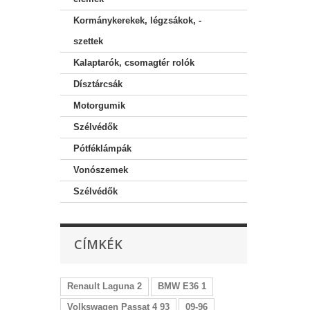
Kormánykerekek, légzsákok, -
szettek
Kalaptarók, csomagtér rolók
Dísztárcsák
Motorgumik
Szélvédők
Pótféklámpák
Vonószemek
Szélvédők
CÍMKÉK
Renault Laguna 2
BMW E36 1
Volkswagen Passat 4 93
09-96