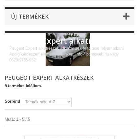
ÚJ TERMÉKEK
Peugeot Expert alkatrészek
Peugeot Expert alkatrészek Alkatrészek feltöltése folyamatban!
Addig kérdezzen elérhetőségeinken: info@bontoweb.hu vagy
0620/9785-932
PEUGEOT EXPERT ALKATRÉSZEK
5 terméket találtam.
Sorrend
Mutat 1 - 5 / 5