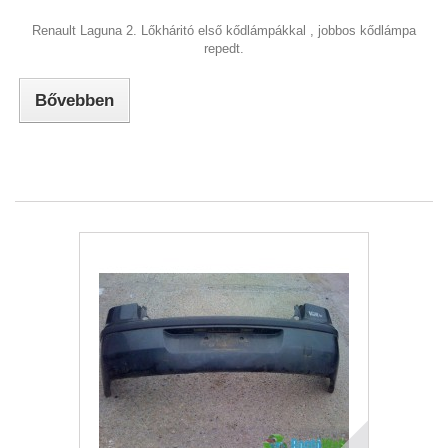
Renault Laguna 2. Lőkháritó első kődlámpákkal , jobbos kődlámpa
repedt.
Bővebben