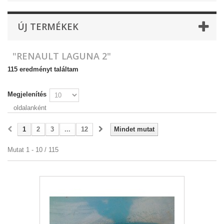
ÚJ TERMÉKEK
"RENAULT LAGUNA 2"
115 eredményt találtam
Megjelenítés
oldalanként
1
2
3
...
12
Mindet mutat
Mutat 1 - 10 / 115